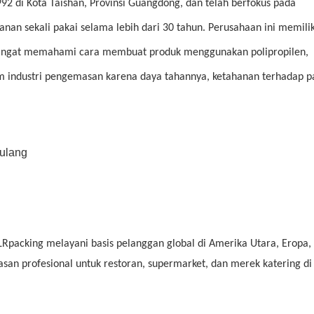
92 di Kota Taishan, Provinsi Guangdong, dan telah berfokus pada
an sekali pakai selama lebih dari 30 tahun. Perusahaan ini memilik
 sangat memahami cara membuat produk menggunakan polipropilen,
m industri pengemasan karena daya tahannya, ketahanan terhadap p
LRpacking melayani basis pelanggan global di Amerika Utara, Eropa, 
san profesional untuk restoran, supermarket, dan merek katering di