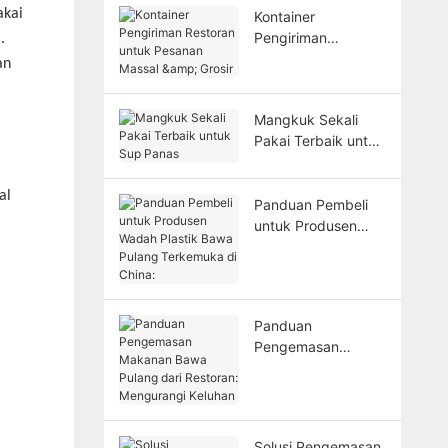
akai
Kontainer
Pengiriman
.
Restoran untuk
an
Pesanan Massal &
Grosir
Mangkuk Sekali
Pakai Terbaik untuk
Sup Panas
al
Panduan Pembeli
untuk Produsen
Wadah Plastik Bawa
Pulang Terkemuka
di China:
Panduan
Pengemasan
Makanan Bawa
Pulang dari
Restoran:
Mengurangi
Solusi Pengemasan