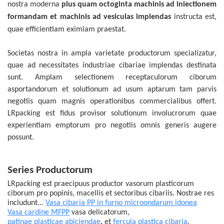
nostra moderna
plus quam octoginta machinis ad iniectionem
formandam et machinis ad vesiculas implendas
instructa est,
quae efficientiam eximiam praestat.
Societas nostra in ampla varietate productorum specializatur,
quae ad necessitates industriae cibariae implendas destinata
sunt. Amplam selectionem receptaculorum ciborum
asportandorum et solutionum ad usum aptarum tam parvis
negotiis quam magnis operationibus commercialibus offert.
LRpacking est fidus provisor solutionum involucrorum quae
experientiam emptorum pro negotiis omnis generis augere
possunt.
Series Productorum
LRpacking est praecipuus productor vasorum plasticorum
ciborum pro popinis, macellis et sectoribus cibariis. Nostrae res
includunt...
Vasa cibaria PP in furno microondarum idonea
Vasa cardine MFPP
vasa delicatorum,
patinae plasticae abiciendae
,
et
fercula plastica cibaria
.