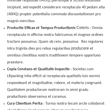
minimae requisitae (MOQ) plerumque a 50,000 unitatibus
incipiunt, sed expedit considerare receptacula 40 pedum alta
(40HQ) propter potentialia commoda discountationum pro
magnis mercibus.
Celeris
Productio Efficax et
Tempus Productionis
: Omnia
receptacula in officina nostra fabricamus et magnas ordines
tractare possumus. Quam ob rem, possumus
Res regulares
producere
intra triginta dies
pro rebus regularibus
et
omnibus clientibus nostris traditionem tempore opportuno
praestare.
Copia Constans et Qualitatis Inspectio
: Societas cum
LRpacking inita efficit ut receptacula qualitatis tuis normis
respondeant et magnitudine, robore, et materia congruant.
Qualitatem productorum nostrorum in omni gradu
productionis observamus et curamus.
Cura Clientium Perita
: Turma nostra tecum arcte collaborat