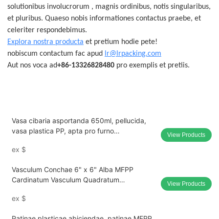
solutionibus involucrorum
, magnis ordinibus, notis singularibus,
et pluribus.
Quaeso
nobis informationes contactus praebe, et
celeriter respondebimus.
Explora nostra producta
et pretium hodie pete!
nobiscum contactum fac apud
lr@lrpacking.com
Aut nos voca ad
+86-13326828480
pro exemplis et pretiis.
Vasa cibaria asportanda 650ml, pellucida,
vasa plastica PP, apta pro furno
View Products
microondarum, cum operculis.
ex
$
Vasculum Conchae 6" x 6" Alba MFPP
Cardinatum Vasculum Quadratum
View Products
Hamburgeriorum EP-61
ex
$
Patinae plasticae abiciendae, patinae MFPP,