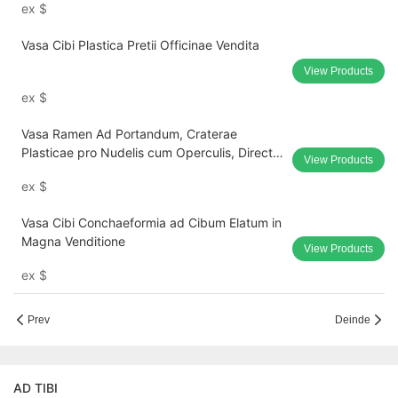
ex
$
Vasa Cibi Plastica Pretii Officinae Vendita
View Products
ex
$
Vasa Ramen Ad Portandum, Craterae
Plasticae pro Nudelis cum Operculis, Directe
View Products
Fabricae Suppletae.
ex
$
Vasa Cibi Conchaeformia ad Cibum Elatum in
Magna Venditione
View Products
ex
$
Prev
Deinde
AD TIBI