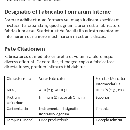
independente (sicut SGS) pete.
Designatio et Fabricatio Formarum Interne
Formae adhibentur ad formam vel magnitudinem specificam
involucri tui creandam, quod signum clarum est a fabricatore
fabricatum esse.
Suadetur
ut
de facultatibus instrumentorum
internorum et numero machinarum iniectionis discas.
Pete Citationem
Fabricatores et mediatores pretia et volumina plerumque
diversa offerunt. Generaliter, si magna copia a fabricatore
directe iubes, pretium infimum tibi dabitur.
Characteristica
Verus Fabricator
Societas Mercatoria 
Intermediarius
MOQ
Alta (e.g.,
40HQ
)
Humilis (e.g.,
casus
m
Pretium
Infimum
(Directe ab Officina)
Superior
Unitarium
Customizatio
Instrumenta, designatio,
Limitata
impressio logorum
Tempus Ducendi
Ordo
productionis
Ex copia mittitur