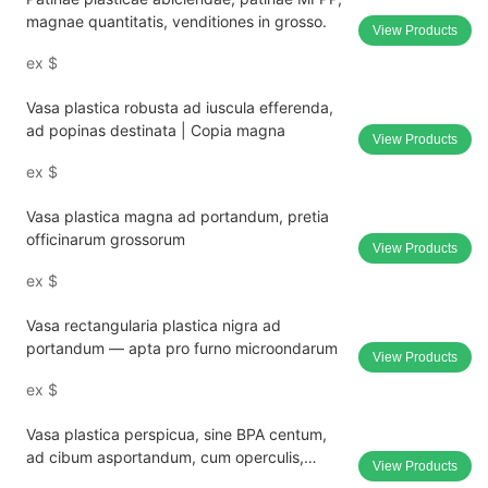
magnae quantitatis, venditiones in grosso.
View Products
ex
$
Vasa plastica robusta ad iuscula efferenda,
ad popinas destinata | Copia magna
View Products
ex
$
Vasa plastica magna ad portandum, pretia
officinarum grossorum
View Products
ex
$
Vasa rectangularia plastica nigra ad
portandum — apta pro furno microondarum
View Products
ex
$
Vasa plastica perspicua, sine BPA centum,
ad cibum asportandum, cum operculis,
View Products
vendita in grosso.