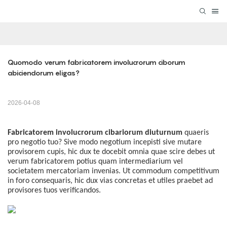
Quomodo verum fabricatorem involucrorum ciborum 
abiciendorum eligas?
2026-04-08
Fabricatorem involucrorum cibariorum diuturnum
quaeris
pro negotio tuo? Sive modo negotium incepisti sive mutare
provisorem cupis, hic dux te docebit omnia quae scire debes ut
verum fabricatorem potius quam intermediarium vel
societatem mercatoriam invenias. Ut commodum competitivum
in foro consequaris, hic dux vias concretas et utiles praebet ad
provisores tuos verificandos.