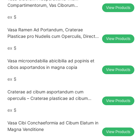
Compartimentorum, Vas Ciborum
View Products
Microondarum Idoneum cum Operculis,
ex
$
Venditatio Magna
Vasa Ramen Ad Portandum, Craterae
Plasticae pro Nudelis cum Operculis, Directe
View Products
Fabricae Suppletae.
ex
$
Vasa microondabilia abicibilia ad popinis et
cibos asportandos in magna copia
View Products
ex
$
Craterae ad cibum asportandum cum
operculis – Craterae plasticae ad cibum
View Products
calidum et frigidum destinatae, venditae in
ex
$
magna copia.
Vasa Cibi Conchaeformia ad Cibum Elatum in
Magna Venditione
View Products