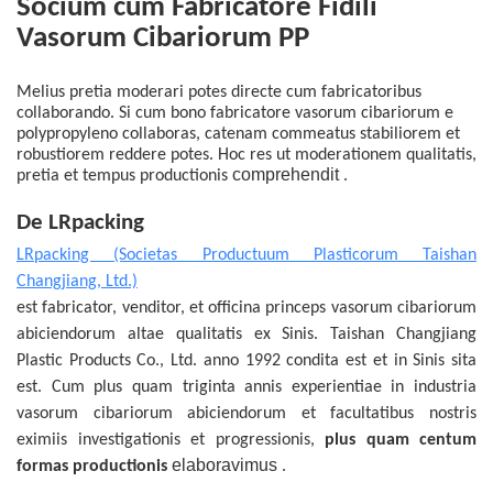
Socium cum Fabricatore Fidili
Vasorum Cibariorum PP
Melius pretia moderari potes directe cum fabricatoribus
collaborando. Si cum bono fabricatore vasorum cibariorum e
polypropyleno collaboras, catenam commeatus stabiliorem et
robustiorem reddere potes. Hoc res ut moderationem qualitatis,
comprehendit
pretia et
tempus productionis
.
De LRpacking
LRpacking (Societas Productuum Plasticorum Taishan
Changjiang, Ltd.)
est fabricator, venditor, et officina princeps vasorum cibariorum
abiciendorum altae qualitatis ex Sinis. Taishan Changjiang
Plastic Products Co., Ltd. anno 1992 condita est et in Sinis sita
est. Cum plus quam triginta annis experientiae in industria
vasorum cibariorum abiciendorum et facultatibus nostris
eximiis investigationis et progressionis,
plus quam centum
elaboravimus
formas productionis
.