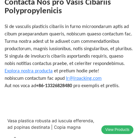
Contacta Nos pro Vasis Cibariis
Polypropylenicis
Si de vasculis plasticis cibariis in furno microondarum aptis ad
cibum praeparandum quaeris, nobiscum quaeso contactum fac.
Turma nostra adest ut te adiuvet cum commendationibus
productorum, magnis iussionibus, notis singularibus, et pluribus.
Si singula de involucris cibariis asportandis requiris, quaeso
nobis notitias contactus praebe, et celeriter respondebimus.
Explora nostra producta
et pretium hodie pete!
nobiscum contactum fac apud
lr@lrpacking.com
Aut nos voca ad
+86-13326828480
pro exemplis et pretiis.
Vasa plastica robusta ad iuscula efferenda,
ad popinas destinata | Copia magna
View Products