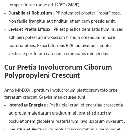
temperaturae usque ad 120°C (248°F).
Durabile
et
Robustum
: PP notum est propter "robur" esse.
Non facile frangitur aut finditur, etiam cum pressio adsit.
Levis et Pretiis Efficax
: PP est plastica densitatis humilis, sed
adhiberi potest ad involucrum firmum creandum minore
materia utens. Exportatoribus B2B, adiuvat ad sumptus
vecturae per totam catenam commeatus minuendos.
Cur Pretia Involucrorum Ciborum
Polypropyleni Crescunt
Anno MMXXVI, pretium involucrorum plasticorum toto orbe
terrarum crescet. Gravissimae causae sunt:
Intensitas Energiae
: Pretia olei crudi et energiae crescentia
ad pretia materiarum crudarum altiora
et ad auctam
.
postulationem globalem materiarum involucrorum
duxerunt
Logistica et Vectura
: Sumptus transportationis mercium et