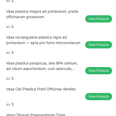
ex
$
Vasa plastica magna ad portandum, pretia
officinarum grossorum
View Products
ex
$
Vasa rectangularia plastica nigra ad
portandum — apta pro furno microondarum
View Products
ex
$
Vasa plastica perspicua, sine BPA centum,
ad cibum asportandum, cum operculis,
View Products
vendita in grosso.
ex
$
Vasa Cibi Plastica Pretii Officinae Vendita
View Products
ex
$
Vasa Ciborum Praeparationis Trium