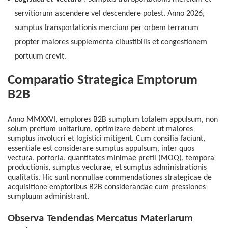
servitiorum ascendere vel descendere potest. Anno 2026,
sumptus transportationis mercium per orbem terrarum
propter maiores supplementa cibustibilis et congestionem
portuum crevit.
Comparatio Strategica Emptorum
B2B
Anno MMXXVI, emptores B2B sumptum totalem appulsum, non
solum pretium unitarium, optimizare debent
ut
maiores
sumptus involucri et logistici mitigent. Cum consilia faciunt,
essentiale est considerare sumptus appulsum, inter quos
vectura, portoria, quantitates minimae pretii (MOQ), tempora
productionis, sumptus vecturae, et sumptus administrationis
qualitatis.
Hic sunt
nonnullae commendationes strategicae de
acquisitione emptoribus B2B considerandae cum pressiones
sumptuum administrant.
Observa
Tendendas Mercatus
Materiarum