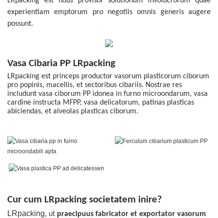
LRpacking est fidus provisor solutionum involucrorum quae
experientiam emptorum pro negotiis omnis generis augere
possunt.
Vasa Cibaria PP LRpacking
LRpacking est princeps productor vasorum plasticorum ciborum
pro popinis, macellis, et sectoribus cibariis. Nostrae res
includunt vasa ciborum PP idonea in furno microondarum, vasa
cardine instructa MFPP, vasa delicatorum, patinas plasticas
abiciendas, et alveolas plasticas ciborum.
Cur cum LRpacking societatem inire?
LRpacking,
ut
praecipuus fabricator et exportator vasorum