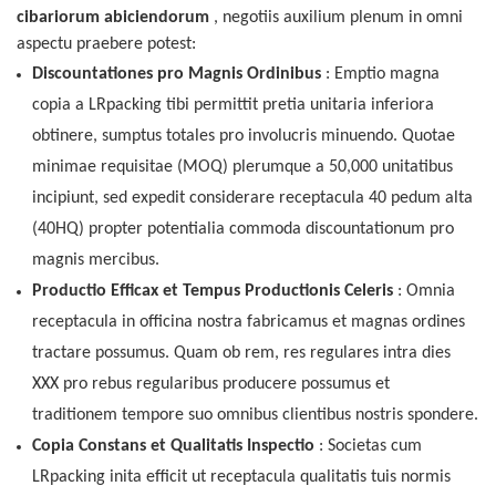
cibariorum abiciendorum
, negotiis auxilium plenum in omni
aspectu praebere potest:
Discountationes pro Magnis Ordinibus
: Emptio magna
copia a LRpacking tibi permittit pretia unitaria inferiora
obtinere, sumptus totales pro involucris minuendo. Quotae
minimae requisitae (MOQ) plerumque a 50,000 unitatibus
incipiunt, sed expedit considerare receptacula 40 pedum alta
(40HQ) propter potentialia commoda discountationum pro
magnis mercibus.
Productio Efficax et Tempus Productionis Celeris
: Omnia
receptacula in officina nostra fabricamus et magnas ordines
tractare possumus. Quam ob rem, res regulares intra dies
XXX pro rebus regularibus producere possumus et
traditionem tempore suo omnibus clientibus nostris spondere.
Copia Constans et Qualitatis Inspectio
: Societas cum
LRpacking inita efficit ut receptacula qualitatis tuis normis