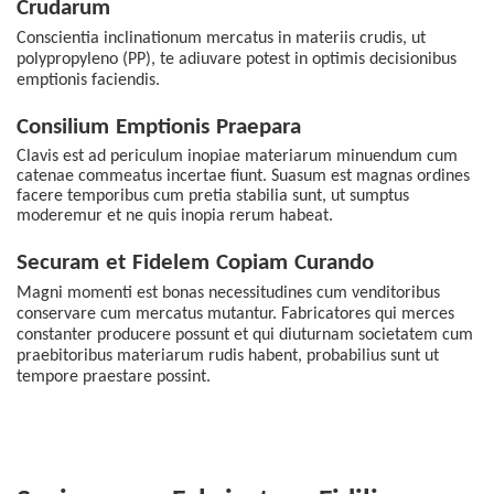
Crudarum
Conscientia inclinationum mercatus in materiis crudis, ut
polypropyleno (PP), te adiuvare potest in
optimis
decisionibus
emptionis faciendis.
Consilium
Emptionis
Praepara
Clavis est ad periculum inopiae materiarum minuendum cum
catenae commeatus incertae fiunt. Suasum est magnas ordines
facere temporibus cum pretia stabilia sunt, ut sumptus
moderemur et ne quis inopia rerum habeat.
Securam
et
Fidelem
Copiam
Curando
Magni momenti est bonas necessitudines cum venditoribus
conservare cum mercatus mutantur. Fabricatores qui merces
constanter producere possunt et qui diuturnam societatem cum
praebitoribus
materiarum rudis habent, probabilius sunt ut
tempore praestare possint.