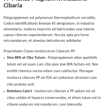
Cibaria
Polypropylenum est polymerum thermoplasticum versatile,
Codice Identificationis Resinae #5 designatum. In industria
alimentaria, materia imprimis ad fabricandas vasa iniecta,
capsas ciborum asportandorum, fercula apta pro furno
microondarum, et alveolas delicatorum adhibetur.
Proprietates Claves Involucrorum Ciborum PP:
Sine BPA et Cibo Tutum
: Polypropylenum altae qualitatis
tutum est ad usum cum cibo quia sine BPA factum est. Non
emittit chemica nociva etiam cum calefacitur. Pleraque
involucra ciborum PP ab FDA ad contactum directum cum
cibo probata sunt.
Resistens Calori
: Involucrum ciborum e PP aptum est ad
cibos calidos et liquores conservandos, et etiam tutum est in
clibano undarum microondarum, cum tolerantia