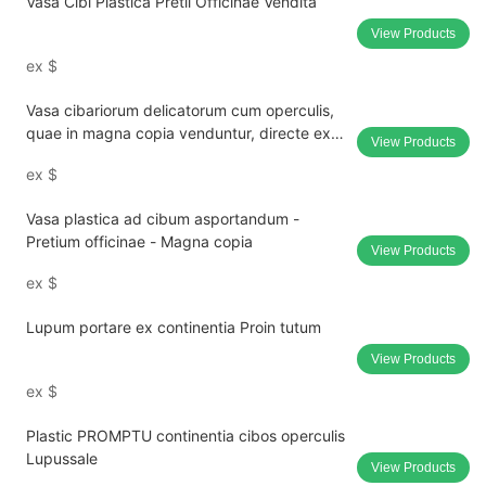
Vasa Cibi Plastica Pretii Officinae Vendita
View Products
ex
$
Vasa cibariorum delicatorum cum operculis,
quae in magna copia venduntur, directe ex
View Products
officina.
ex
$
Vasa plastica ad cibum asportandum -
Pretium officinae - Magna copia
View Products
ex
$
Lupum portare ex continentia Proin tutum
View Products
ex
$
Plastic PROMPTU continentia cibos operculis
Lupussale
View Products