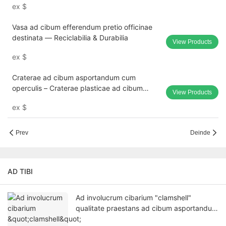
ex
$
Vasa ad cibum efferendum pretio officinae
destinata — Reciclabilia & Durabilia
View Products
ex
$
Craterae ad cibum asportandum cum
operculis – Craterae plasticae ad cibum
View Products
calidum et frigidum destinatae, venditae in
ex
$
magna copia.
Prev
Deinde
AD TIBI
Ad involucrum cibarium "clamshell"
qualitate praestans ad cibum asportandum
promove.