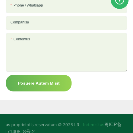
Phone / Whatsapp
Companisa
Contentus
Posuere Autem Misit
Ius proprietatis reservatum © 2026 LR |
Index situs
粤ICP备
17140818号-2