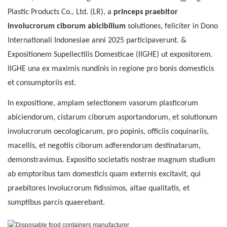
Plastic Products Co., Ltd. (LR), a
princeps praebitor
involucrorum ciborum abicibilium
solutiones, feliciter in Dono
Internationali Indonesiae anni 2025 participaverunt. &
Expositionem Supellectilis Domesticae (IIGHE) ut expositorem.
IIGHE una ex maximis nundinis in regione pro bonis domesticis
et consumptoriis est.
In expositione, amplam selectionem vasorum plasticorum
abiciendorum, cistarum ciborum asportandorum, et solutionum
involucrorum oecologicarum, pro popinis, officiis coquinariis,
macellis, et negotiis ciborum adferendorum destinatarum,
demonstravimus. Expositio societatis nostrae magnum studium
ab emptoribus tam domesticis quam externis excitavit, qui
praebitores involucrorum fidissimos, altae qualitatis, et
sumptibus parcis quaerebant.