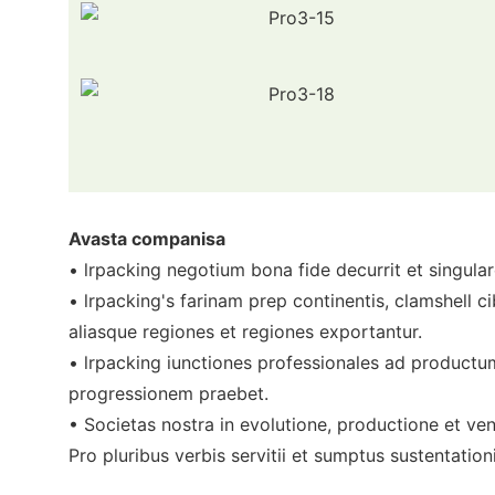
Avasta companisa
• lrpacking negotium bona fide decurrit et singular
• lrpacking's farinam prep continentis, clamshell c
aliasque regiones et regiones exportantur.
• lrpacking iunctiones professionales ad productu
progressionem praebet.
• Societas nostra in evolutione, productione et ve
Pro pluribus verbis servitii et sumptus sustentation