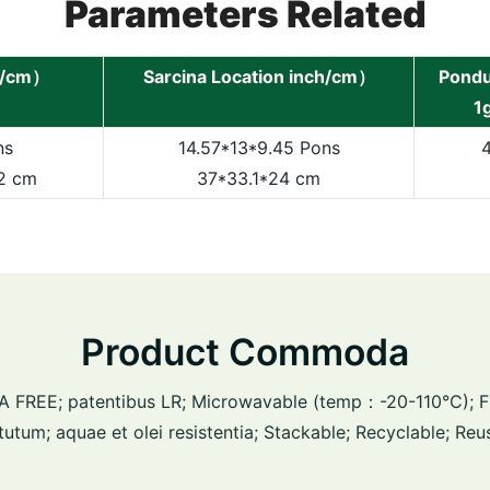
Parameters Related
ch/cm）
Sarcina Location inch/cm）
Pondu
1
ns
14.57*13*9.45 Pons
62 cm
37*33.1*24 cm
Product Commoda
 BPA FREE; patentibus LR; Microwavable (temp：-20-110°C); 
tutum; aquae et olei resistentia; Stackable; Recyclable; Reu