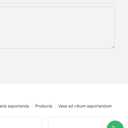
baria asportanda
Producta
Vasa ad cibum asportandum