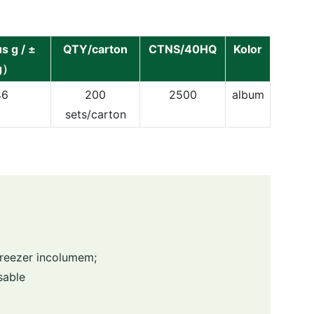
s g / ±
QTY/carton
CTNS/40HQ
Kolor
g）
46
200
2500
album
sets/carton
Freezer incolumem;
sable