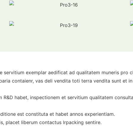
e servitium exemplar aedificat ad qualitatem muneris pro cl
ibaria contaienr, vas deli vendita toti terra vendita sunt e
m R&D habet, inspectionem et servitium qualitatem consult
nditione est constituta et habet annos experientiam.
is, placet liberum contactus lrpacking sentire.