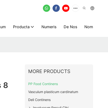
mum
Producta
Numeris
De Nos
Nom
MORE PRODUCTS
s 8
PP Food Continens
Vasculum plasticum cardinatum
Deli Continens
Involucrum Ferculi Cibi