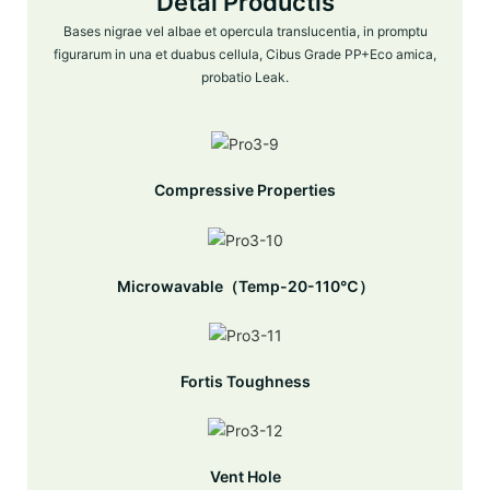
Detai Productis
Bases nigrae vel albae et opercula translucentia, in promptu
figurarum in una et duabus cellula, Cibus Grade PP+Eco amica,
probatio Leak.
Compressive Properties
Microwavable（Temp-20-110℃）
Fortis Toughness
Vent Hole