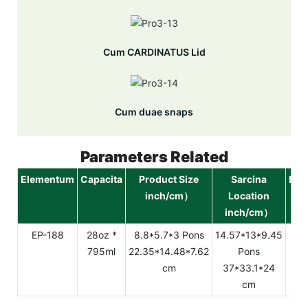
Cum CARDINATUS Lid
Cum duae snaps
Parameters Related
Elementum
Capacita
Product Size
Sarcina
Pon
inch/cm）
Location
g 
inch/cm）
1
EP-188
28oz *
8.8*5.7*3 Pons
14.57*13*9.45
4
795ml
22.35*14.48*7.62
Pons
cm
37*33.1*24
cm