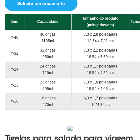
Solicite um orçamento
Tamanho do produto
Item
Capacidade
Tama
(polegadas/cm)
40 onças
7,3 x 2,8 polegadas
Y-40
1185ml
18,54 x 7,11 cm
32 onças
7,3 x 2,2 polegadas
Y-32
950ml
18,54 x 5,59 cm
24 onças
7,3 x 1,7 polegadas
Y-24
710ml
18,54 x 4,32 cm
23 onças
7,3 x 1,6 polegadas
Y-23
595ml
18,54 x 4,06 cm
16 onças
6,3 x 1,7 polegadas
Y-16
470ml
16*4,32cm
Tigelas para salada para viagem