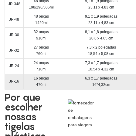
48 onças
9,1 x 1,9 polegadas
JR-348
198/296/506ml
23,11 x 4,83 cm
48 onças
9,1 x 1,9 polegadas
JR-48
1420ml
23,11 x 4,83 cm
32 onças
8,1 x 1,8 polegadas
JR-30
910ml
20,6 x 4,65 cm
27 onças
7,3 x 2 polegadas
JR-32
760ml
18,54 x 5,08 cm
24 onças
7,3 x 1,7 polegadas
JR-24
710ml
18,54 x 4,32 cm
16 onças
6,3 x 1,7 polegadas
JR-16
470ml
16*4,32cm
Por que
escolher
nossas
tigelas