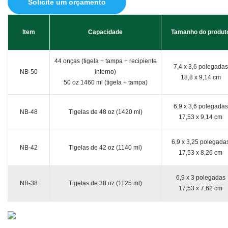
Solicite um orçamento
Item
Capacidade
Tamanho do produt
44 onças (tigela + tampa + recipiente
7,4 x 3,6 polegadas
NB-50
interno)
18,8 x 9,14 cm
50 oz 1460 ml (tigela + tampa)
6,9 x 3,6 polegadas
NB-48
Tigelas de 48 oz (1420 ml)
17,53 x 9,14 cm
6,9 x 3,25 polegada
NB-42
Tigelas de 42 oz (1140 ml)
17,53 x 8,26 cm
6,9 x 3 polegadas
NB-38
Tigelas de 38 oz (1125 ml)
17,53 x 7,62 cm