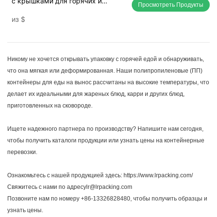
с крышками для горячих и
Просмотреть Продукты
холодных блюд, оптовая
из
$
продажа.
Никому не хочется открывать упаковку с горячей едой и обнаруживать,
что она мягкая или деформированная. Наши полипропиленовые (ПП)
контейнеры для еды на вынос рассчитаны на высокие температуры, что
делает их идеальными для жареных блюд, карри и других блюд,
приготовленных на сковороде.
Ищете надежного партнера по производству? Напишите нам сегодня,
чтобы получить каталоги продукции или узнать цены на контейнерные
перевозки.
Ознакомьтесь с нашей продукцией здесь:
https://www.lrpacking.com/
Свяжитесь с нами по адресуlr@lrpacking.com
Позвоните нам по номеру +86-13326828480, чтобы получить образцы и
узнать цены.