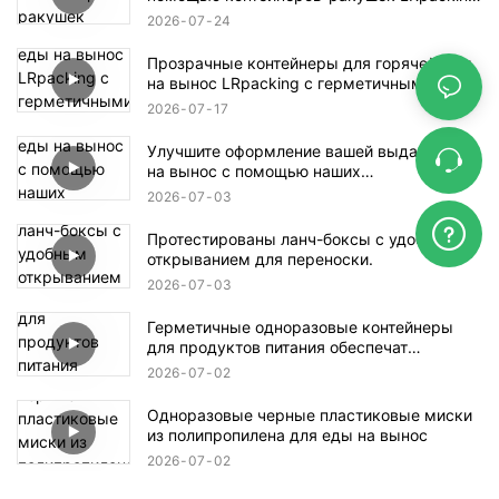
с 1, 2 и 3 отделениями.
2026
07
24
Прозрачные контейнеры для горячей еды
на вынос LRpacking с герметичными
крышками, защищающими от протекания.
2026
07
17
Улучшите оформление вашей выдачи еды
на вынос с помощью наших
высококачественных контейнеров-
2026
07
03
ракушек.
Протестированы ланч-боксы с удобным
открыванием для переноски.
2026
07
03
Герметичные одноразовые контейнеры
для продуктов питания обеспечат
сохранность ваших продуктов.
2026
07
02
Одноразовые черные пластиковые миски
из полипропилена для еды на вынос
2026
07
02