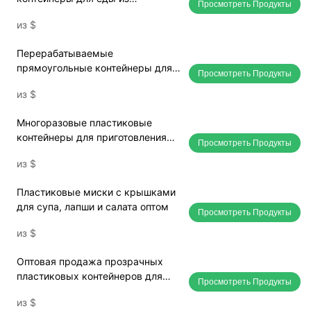
Просмотреть Продукты
полипропилена с 3 отделениями,
из
$
для еды на вынос.
Перерабатываемые
прямоугольные контейнеры для
Просмотреть Продукты
микроволновой печи,
из
$
полипропиленовые контейнеры
для еды на вынос
Многоразовые пластиковые
контейнеры для приготовления
Просмотреть Продукты
пищи, безопасные для
из
$
использования в микроволновой
печи, оптовая продажа
Пластиковые миски с крышками
для супа, лапши и салата оптом
Просмотреть Продукты
из
$
Оптовая продажа прозрачных
пластиковых контейнеров для
Просмотреть Продукты
еды на вынос с крышками, на
из
$
100% не содержащих бисфенол А.