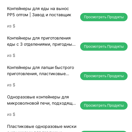
Контейнеры для еды на вынос
PP5 оптом | Завод и поставщик
Просмотреть Продукты
из
$
Контейнеры для приготовления
еды с 3 отделениями, пригодные
Просмотреть Продукты
для использования в
из
$
микроволновой печи, с
крышками, оптовая продажа.
Контейнеры для лапши быстрого
приготовления, пластиковые
Просмотреть Продукты
миски для лапши с крышками,
из
$
прямые поставки с завода.
Одноразовые контейнеры для
микроволновой печи, подходящие
Просмотреть Продукты
для ресторанов и предприятий
из
$
общественного питания, оптовая
поставка.
Пластиковые одноразовые миски