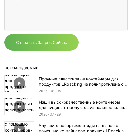
Отправить Запрос Сейчас
рекомендуемые
Прочные пластиковые контейнеры для
продуктов LRpacking из полипропилена с
крышками
2026
08
05
Наши высококачественные контейнеры
для пищевых продуктов из полипропилена,
изготовленные методом литья под
2026
07
29
давлением.
Улучшите ассортимент еды на вынос с
помощью контейнеров-ракушек LRpacking