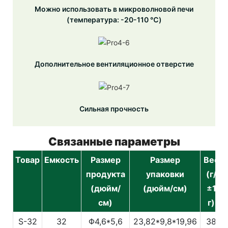
Можно использовать в микроволновой печи
(температура: -20-110 ℃)
Дополнительное вентиляционное отверстие
Сильная прочность
Связанные параметры
Товар
Емкость
Размер
Размер
Вес
продукта
упаковки
(г/
(дюйм/
(дюйм/см)
±1
см)
г)
S-32
32
Φ4,6*5,6
23,82*9,8*19,96
38