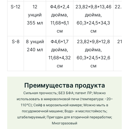
S-12
12
Φ4,6*2,4
23,82*9,8*13,46
22.5
унций
дюйма,
дюйма,
355 мл
11,68*6,1
60,3*24,5*34,3
см
см
S-8
8 унций
Φ4,6*1,7
23,82*9,8*12,8
21
240 мл
дюйма,
дюйма,
11,68*4,32
60,3*24,5*32,6
см
см
Преимущества продукта
Сильная прочность; БЕЗ БФА; патент ЛР; Можно
использовать в микроволновой печи (температура: -20–
110°C); Сейф в морозильной камере; Можно мыть в
посудомоечной машине; Водо- и маслостойкость;
штабелируемый; Пригоден для вторичной переработки;
Многоразовый