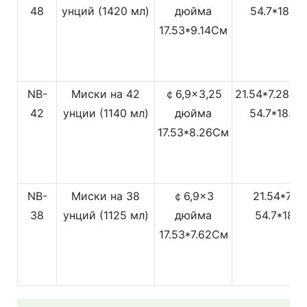
48
унций (1420 мл)
дюйма
54.7*18.5
17.53*9.14См
NB-
Миски на 42
￠6,9x3,25
21.54*7.28*
42
унции (1140 мл)
дюйма
54.7*18.5
17.53*8.26См
NB-
Миски на 38
￠6,9x3
21.54*7.28
38
унций (1125 мл)
дюйма
54.7*18.
17.53*7.62См