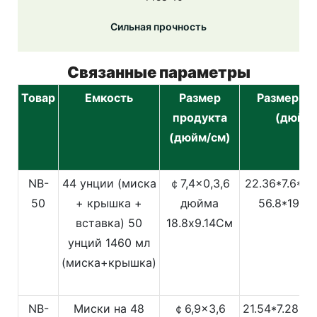
Сильная прочность
Связанные параметры
Товар
Емкость
Размер
Размер уп
продукта
(дюйм/
(дюйм/см)
NB-
44 унции (миска
￠7,4x0,3,6
22.36*7.6*2
50
+ крышка +
дюйма
56.8*19.3
вставка)
50
18.8x9.14См
унций 1460 мл
(миска+крышка)
NB-
Миски на 48
￠6,9x3,6
21.54*7.28*