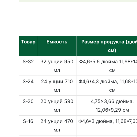
Товар
Емкость
Размер продукта (дю
см)
S-32
32 унции 950
Φ4,6*5,6 дюйма 11,68*1
мл
см
S-24
24 унции 710
Φ4,6*4,3 дюйма, 11,68*1
мл
см
S-20
20 унций 590
4,75x3,66 дюйма,
мл
12,06*9,29 см
S-16
24 унции 470
Φ4,6*3 дюйма, 11,68*7,6
мл