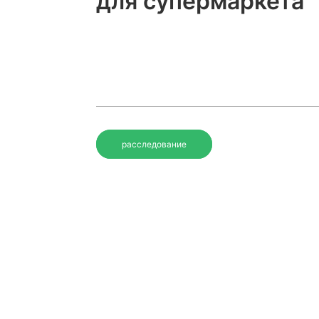
для супермаркета
расследование