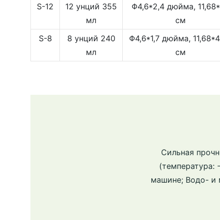
S-12
12 унций 355
Φ4,6*2,4 дюйма, 11,68*
мл
см
S-8
8 унций 240
Φ4,6*1,7 дюйма, 11,68*4
мл
см
Сильная прочн
(температура: 
машине; Водо- и