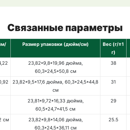
Связанные параметры
йм/
Размер упаковки (дюйм/см)
Вес (г/±1
г)
4,22
23,82*9,8*19,96 дюйма,
38
60,3*24,5*50,8 см
0,92
23,82*9,5*17,6 дюйма, 60,3*24,5*44,8
31
см
23,81*9,72*16,33 дюйма,
29
60,5*24,7*41,5 см
2 см
23,82*9,8*14,06 дюйма,
25.5
60,3*24,5*36,11 см