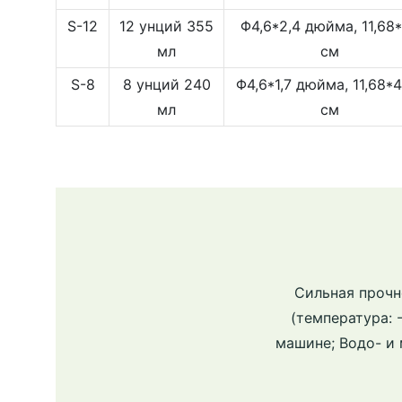
S-12
12 унций 355
Φ4,6*2,4 дюйма, 11,68*
мл
см
S-8
8 унций 240
Φ4,6*1,7 дюйма, 11,68*4
мл
см
Сильная прочн
(температура: 
машине; Водо- и