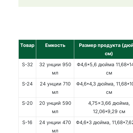
Товар
Емкость
Размер продукта (дю
см)
S-32
32 унции 950
Φ4,6*5,6 дюйма 11,68*1
мл
см
S-24
24 унции 710
Φ4,6*4,3 дюйма, 11,68*1
мл
см
S-20
20 унций 590
4,75x3,66 дюйма,
мл
12,06*9,29 см
S-16
24 унции 470
Φ4,6*3 дюйма, 11,68*7,6
мл