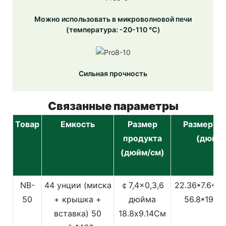
Можно использовать в микроволновой печи
(температура: -20-110 ℃)
Сильная прочность
Связанные параметры
Товар
Емкость
Размер
Размер уп
продукта
(дюйм/
(дюйм/см)
NB-
44 унции (миска
￠7,4x0,3,6
22.36*7.6*2
50
+ крышка +
дюйма
56.8*19.3
вставка)
50
18.8x9.14См