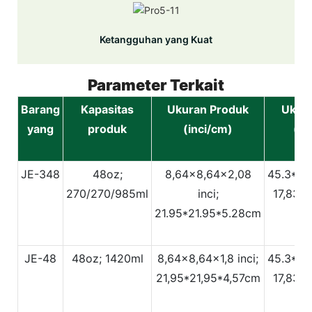
Ketangguhan yang Kuat
Parameter Terkait
Barang
Kapasitas
Ukuran Produk
Ukura
yang
produk
(inci/cm)
(in
JE-348
48oz;
8,64x8,64x2,08
45.3*22
270/270/985ml
inci;
17,83*8
21.95*21.95*5.28cm
JE-48
48oz; 1420ml
8,64x8,64x1,8 inci;
45.3*22
21,95*21,95*4,57cm
17,83*8