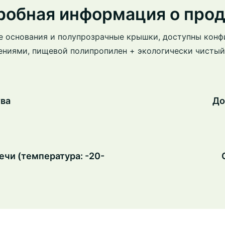
робная информация о прод
е основания и полупрозрачные крышки, доступны конф
ениями, пищевой полипропилен + экологически чистый
ва
До
чи (температура: -20-