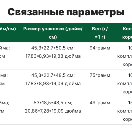
Связанные параметры
йм/см)
Размер упаковки (дюйм/
Вес (г/
Кол
см)
±1 г)
кор
йма;
45,3*22,7*50,5 см;
94грамм
1
 см
17,83*8,93*19,88 дюйма
компл
кор
ма;
45,3*22,7*48,5 см;
75грамм
1
см
17,83*8,93*19,09 дюйма
компл
кор
йма;
53*18,5*48,5 см;
49грамм
1
см
20,86*7,28*19,09 дюйма
компл
кор