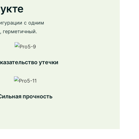
укте
игурации с одним
, герметичный.
казательство утечки
Сильная прочность