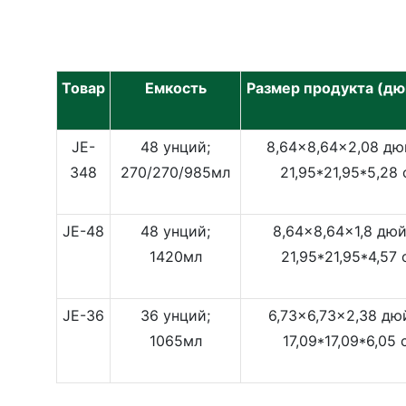
Товар
Емкость
Размер продукта (дю
JE-
48 унций;
8,64x8,64x2,08 дю
348
270/270/985мл
21,95*21,95*5,28
JE-48
48 унций;
8,64x8,64x1,8 дюй
1420мл
21,95*21,95*4,57 
JE-36
36 унций;
6,73x6,73x2,38 дю
1065мл
17,09*17,09*6,05 