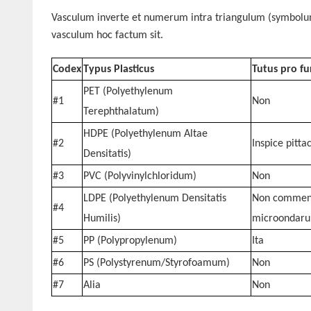
Vasculum inverte et numerum intra triangulum (symbolum 
vasculum hoc factum sit.
Codex
Typus Plasticus
Tutus pro f
PET (Polyethylenum
#1
Non
Terephthalatum)
HDPE (Polyethylenum Altae
#2
Inspice
pitta
Densitatis)
#3
PVC (Polyvinylchloridum)
Non
LDPE (Polyethylenum Densitatis
Non commend
#4
Humilis)
microondar
#5
PP (Polypropylenum)
Ita
#6
PS (Polystyrenum/Styrofoamum)
Non
#7
Alia
Non