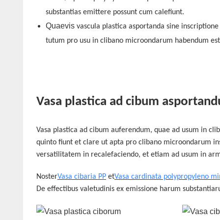
substantias emittere possunt cum calefiunt.
Quaevis
vascula
plastica asportanda sine inscriptione
tutum pro usu in clibano microondarum habendum est
Vasa plastica ad cibum asportan
Vasa plastica ad cibum auferendum, quae ad usum in cl
quinto fiunt et clare ut apta pro clibano microondarum 
versatilitatem in recalefaciendo, et etiam ad usum in arm
Noster
Vasa cibaria PP
et
Vasa cardinata polypropyleno mi
De effectibus valetudinis ex emissione harum substantiaru