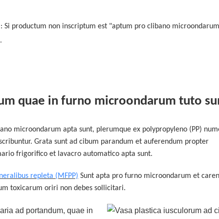
: Si productum non inscriptum est "aptum pro clibano microondarum
.
dum quae in furno microondarum tuto su
ibano microondarum apta sunt, plerumque ex polypropyleno (PP) num
inscribuntur. Grata sunt ad cibum parandum et auferendum propter
ario frigorifico et lavacro automatico apta sunt.
neralibus repleta (MFPP)
Sunt apta pro furno microondarum et caren
m toxicarum oriri non debes sollicitari.