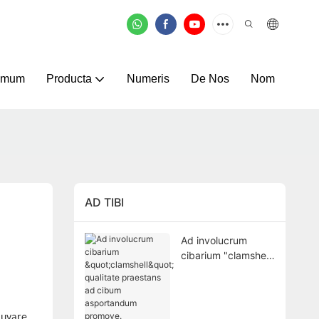
omum
Producta
Numeris
De Nos
Nom
AD TIBI
Ad involucrum
cibarium "clamshell"
qualitate praestans
ad cibum
asportandum
promove.
iuvare