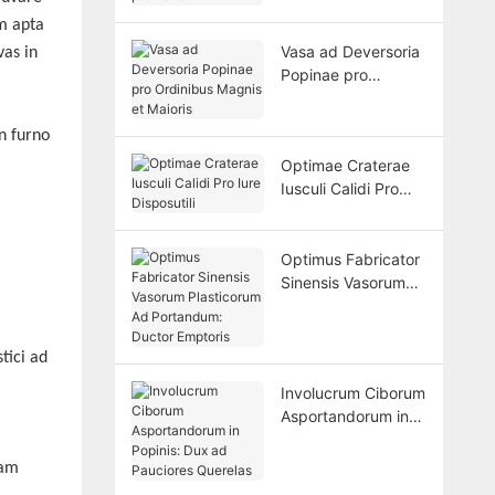
m apta
Vasa ad Deversoria
vas in
Popinae pro
Ordinibus Magnis et
Maioris
n furno
Optimae Craterae
Iusculi Calidi Pro
Iure Disposutili
Optimus Fabricator
Sinensis Vasorum
Plasticorum Ad
Portandum: Ductor
Emptoris
tici ad
Involucrum Ciborum
Asportandorum in
Popinis: Dux ad
Pauciores Querelas
iam