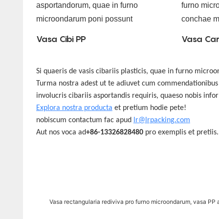
Vasa Cibi PP
Vasa Car
Si quaeris de vasis cibariis plasticis, quae in furno mic
Turma nostra adest ut te adiuvet cum commendationibus pr
involucris cibariis asportandis requiris, quaeso nobis in
Explora nostra producta
et pretium hodie pete!
nobiscum contactum fac apud
lr@lrpacking.com
Aut nos voca ad
+86-13326828480
pro exemplis et pretiis.
Vasa rectangularia rediviva pro furno microondarum, vasa PP