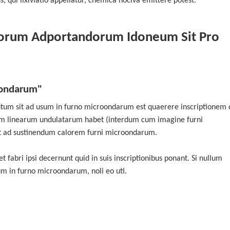
qui lixiviatio appellatur, chemica nociva emittere potest.
orum Adportandorum Idoneum Sit Pro
roondarum"
tum sit ad usum in furno microondarum est quaerere inscriptionem
um linearum undulatarum habet (interdum cum imagine furni
t ad sustinendum calorem furni microondarum.
 fabri ipsi decernunt quid in suis inscriptionibus ponant. Si nullum
m in furno microondarum, noli eo uti.