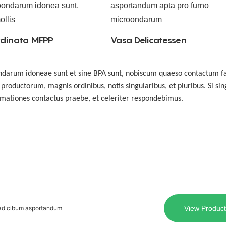
dinata MFPP
Vasa Delicatessen
roondarum idoneae sunt et sine BPA sunt, nobiscum quaeso contactum f
oductorum, magnis ordinibus, notis singularibus, et pluribus. Si sin
formationes contactus praebe, et celeriter respondebimus.
 ad cibum asportandum
View Product