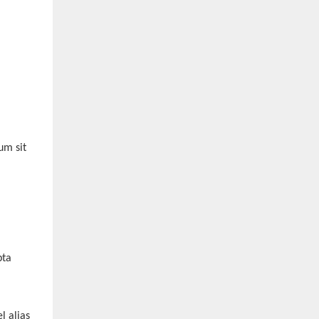
um sit
pta
l alias