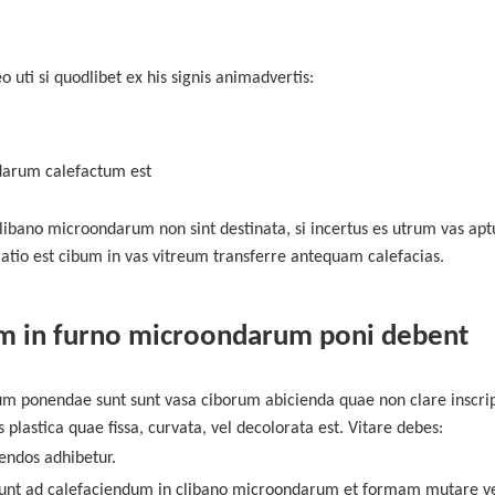
 uti si quodlibet ex his
signis animadvertis:
ndarum calefactum est
bano microondarum non sint destinata, si incertus es utrum vas apt
atio est cibum in vas vitreum transferre antequam calefacias.
m in furno microondarum poni debent
um ponendae sunt sunt vasa ciborum abicienda quae non clare inscri
lastica quae fissa, curvata, vel decolorata est.
Vitare debes:
vendos adhibetur.
sunt ad calefaciendum in clibano microondarum et formam mutare ve