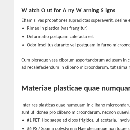
W
atch
O
ut for
A
ny
W
arning
S
igns
Etiam si vas probationes supradictas superaverit, desine eo
Rimae in plastica
(vas frangitur)
Deformatio postquam calefacta est
Odor insolitus durante vel postquam in furno microo
Cum pleraque vasa ciborum asportandorum ad usum in cli
ad recalefaciendum in clibano microondarum, tutissima r
Materiae plasticae quae numqua
Inter res plasticas quae numquam in clibano microondar
sunt ut idonea pro clibano microondarum, necnon quaevis p
#1 PET: Hoc saepe ad cibos frigidos, ut acetaria, invol
#6 PS / Spuma polystyreni: Hae plerumque non tutae 