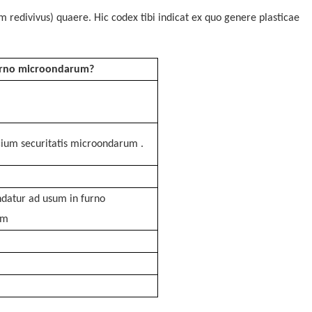
redivivus) quaere. Hic codex tibi indicat ex quo genere plasticae
urno microondarum?
cium
securitatis
microondarum
.
atur ad usum in furno
um