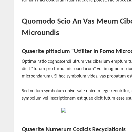
furnum microondarum tuum laedere potest. Hic processus, 
Quomodo Scio An Vas Meum Cib
Microundis
Quaerite pittacium "Utiliter in Forno Mic
Optima ratio cognoscendi utrum vas cibarium emptum tu
dicit "Tutum pro furno microondarum" vel imaginem tri
microondarum). Si hoc symbolum vides, vas probatum es
Sed nullum symbolum universale unicum lege requiritur, et
symbolum vel inscriptionem est quae dicit tutum esse usu
Quaerite Numerum Codicis Recyclationis