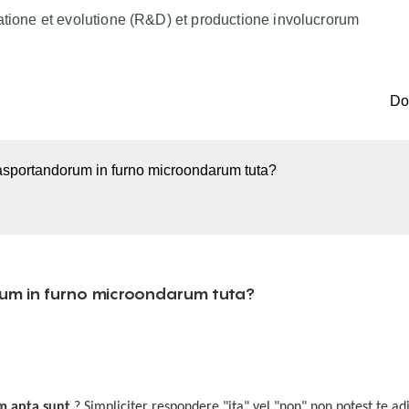
atione et evolutione (R&D) et productione involucrorum
D
asportandorum in furno microondarum tuta?
um in furno microondarum tuta?
m apta sunt
? Simpliciter respondere "ita" vel "non" non potest te ad