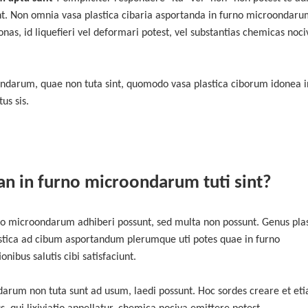
. Non omnia vasa plastica cibaria asportanda in furno microondaru
as, id liquefieri vel deformari potest, vel substantias chemicas noci
oondarum, quae non tuta sint, quomodo vasa plastica ciborum idonea i
us sis.
 an in furno microondarum tuti sint?
o microondarum adhiberi possunt, sed multa non possunt. Genus plas
tica ad cibum asportandum plerumque uti potes quae in furno
nibus salutis cibi satisfaciunt.
arum non tuta sunt ad usum, laedi possunt. Hoc sordes creare et et