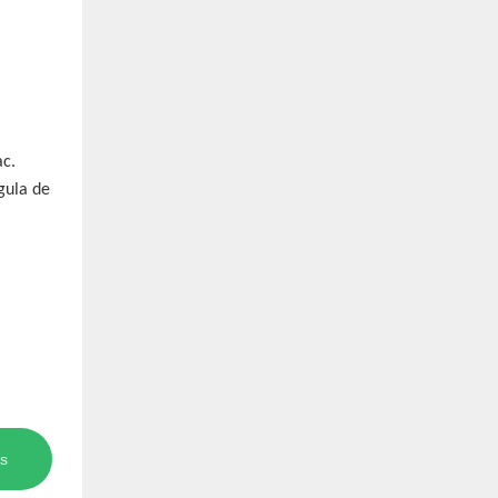
ac.
gula de
s