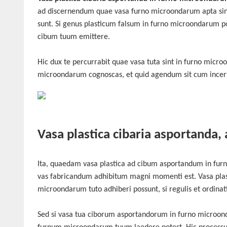
ad discernendum quae vasa furno microondarum apta sint
sunt. Si genus plasticum falsum in furno microondarum pon
cibum tuum emittere.
Hic dux te percurrabit quae vasa tuta sint in furno micr
microondarum cognoscas, et quid agendum sit cum incert
Vasa plastica cibaria asportanda,
Ita, quaedam vasa plastica ad cibum asportandum in furn
vas fabricandum adhibitum magni momenti est. Vasa plas
microondarum tuto adhiberi possunt, si regulis et ordinatio
Sed si vasa tua ciborum asportandorum in furno microond