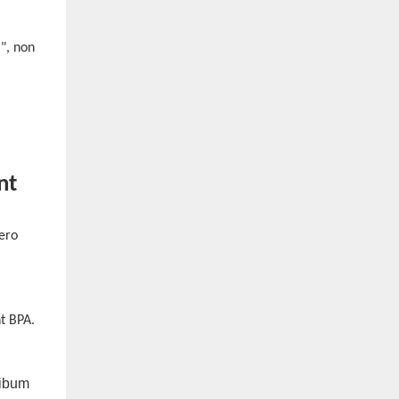
", non
nt
ero
t BPA.