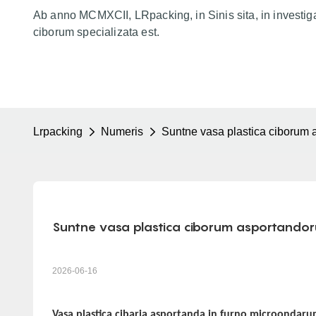
Ab anno MCMXCII, LRpacking, in Sinis sita, in investig
ciborum specializata est.
Lrpacking
Numeris
Suntne vasa plastica ciborum 
Suntne vasa plastica ciborum asportandor
2026-06-16
Vasa plastica cibaria asportanda in furno microondaru