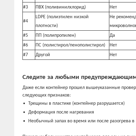
#3
ПВХ (поливинилхлорид)
Нет
LDPE (полиэтилен низкой
Не рекоменд
#4
плотности)
микроволнов
#5
ПП (полипропилен)
Да
#6
ПС (полистирол/пенополистирол)
Нет
#7
Другой
Нет
Следите
за
любыми
предупреждающи
Даже если контейнер прошел вышеуказанные проверки
следующих
признаков:
Трещины в пластике
(контейнер разрушается)
Деформация после нагревания
Необычный запах во время или после разогрева в