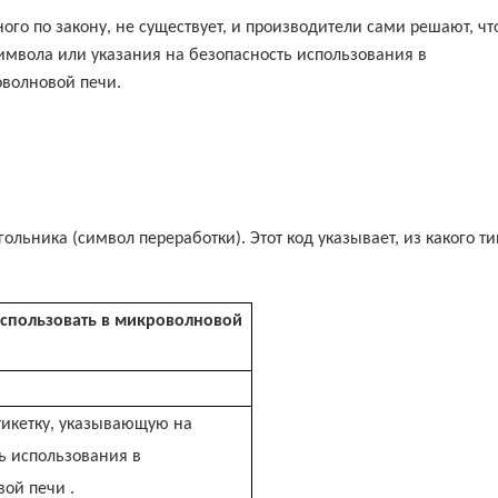
го по закону, не существует, и производители сами решают, чт
 символа или указания на безопасность использования в
оволновой печи.
льника (символ переработки). Этот код указывает, из какого ти
спользовать в микроволновой
тикетку,
указывающую на
ь использования
в
вой
печи
.