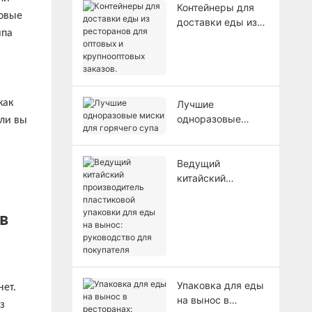
Контейнеры для
ковые
доставки еды из
ипа
ресторанов для
оптовых и
крупнооптовых
заказов.
как
Лучшие
одноразовые
сли вы
миски для
горячего супа
Ведущий
китайский
производитель
пластиковой
в
упаковки для еды
на вынос:
руководство для
покупателя
Упаковка для еды
нет.
на вынос в
з