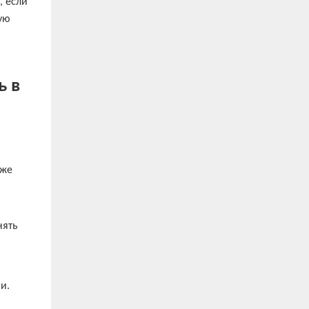
, если
ую
ь в
кже
нять
и.