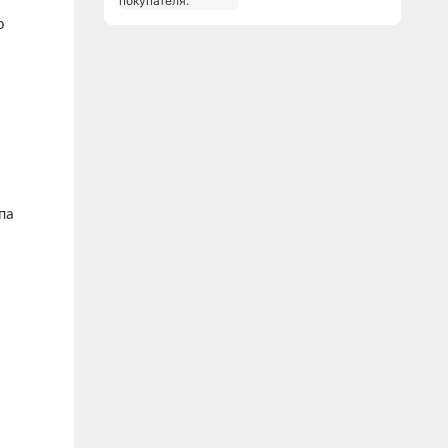
покупателя.
о
па