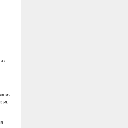
и».
вания
вья,