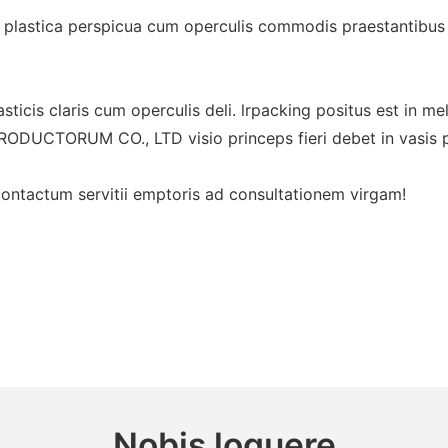
a plastica perspicua cum operculis commodis praestantibus 
asticis claris cum operculis deli. lrpacking positus est in m
TORUM CO., LTD visio princeps fieri debet in vasis plasti
 contactum servitii emptoris ad consultationem virgam!
Nobis loquere