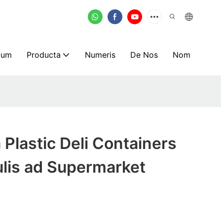
mum
Producta
Numeris
De Nos
Nom
 Plastic Deli Containers
lis ad Supermarket