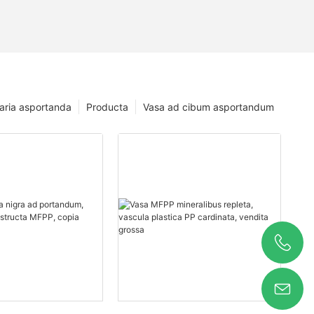
baria asportanda
Producta
Vasa ad cibum asportandum