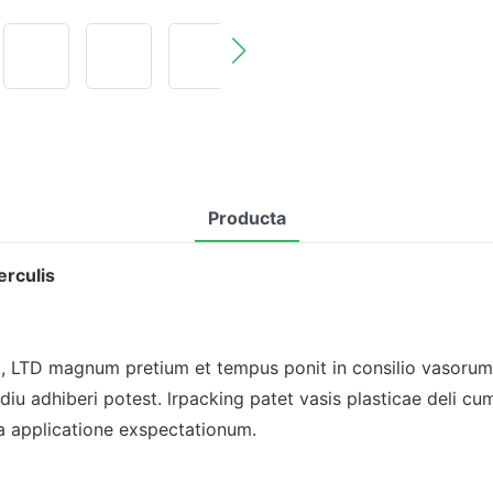
Producta
erculis
magnum pretium et tempus ponit in consilio vasorum de
 adhiberi potest. lrpacking patet vasis plasticae deli cum o
 applicatione exspectationum.