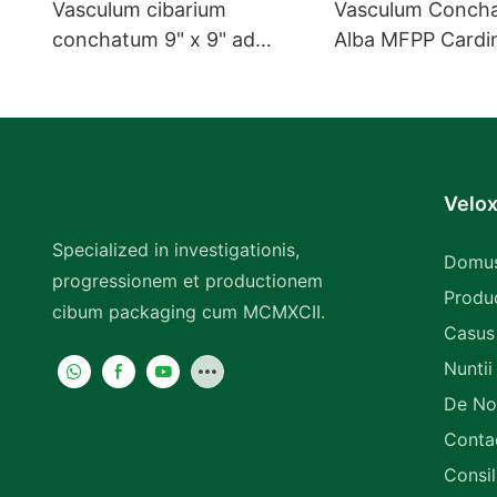
Vasculum cibarium
Vasculum Concha
conchatum 9" x 9" ad
Alba MFPP Cardi
cibum asportandum,
Vasculum Quadr
album, vasculum
Hamburgeriorum
cardinatum MFPP, 1
compartimentum.
Velox
Specialized in investigationis,
Domu
progressionem et productionem
Produ
cibum packaging cum MCMXCII.
Casus
Nuntii
De No
Conta
Consi