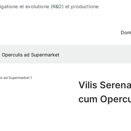
tigatione et evolutione (R&D) et productione
Do
um Operculis ad Supermarket
Vilis Serena
cum Opercu