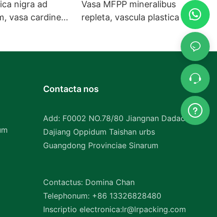
ica nigra ad
Vasa MFPP mineralibus
, vasa cardine
repleta, vascula plastica PP
 MFPP, copia
cardinata, vendita grossa
Contacta nos
Add: F0002 NO.78/80 Jiangnan Dadao
um
Dajiang Oppidum Taishan urbs
Guangdong Provinciae Sinarum
Contactus: Domina Chan
Telephonum: +86 13326828480
Inscriptio electronica:
lr@lrpacking.com