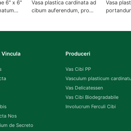
e 6" x 6"
Vasa plastica cardinata ad
Vasa plast
natum
cibum auferendum, pro
portandum
atum
popina, capsa conchae
instructa
 EP-61
magna.
 Vincula
Produceri
s
Vas Cibi PP
cta
Vasculum plasticum cardinat
Vas Delicatessen
Vas Cibi Biodegradabile
bis
Involucrum Ferculi Cibi
cta Nos
lium de Secreto