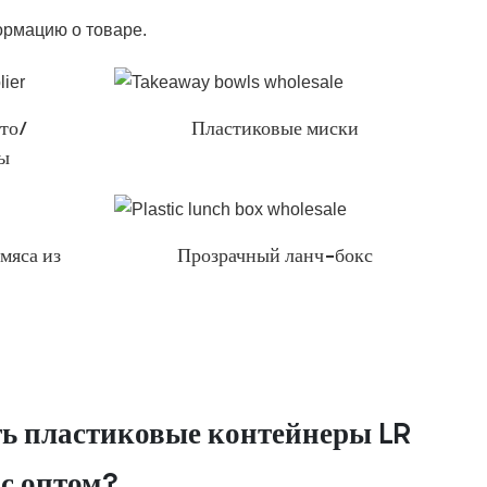
ормацию о товаре.
то/
Пластиковые миски
ды
мяса из
Прозрачный ланч-бокс
ть пластиковые контейнеры LR
ос оптом?