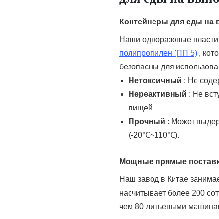
Контейнеры для еды на 
Наши одноразовые пласти
полипропилен (ПП 5)
, кот
безопасны для использова
Нетоксичный
: Не соде
Нереактивный
: Не вс
пищей.
Прочный
: Может выде
(-20℃~110℃).
Мощные прямые поставки
Наш завод в Китае занима
насчитывает более 200 сот
чем 80 литьевыми машинам