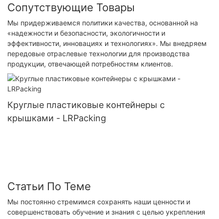
Сопутствующие Товары
Мы придерживаемся политики качества, основанной на
«надежности и безопасности, экологичности и
эффективности, инновациях и технологиях». Мы внедряем
передовые отраслевые технологии для производства
продукции, отвечающей потребностям клиентов.
Круглые пластиковые контейнеры с
крышками - LRPacking
Статьи По Теме
Мы постоянно стремимся сохранять наши ценности и
совершенствовать обучение и знания с целью укрепления