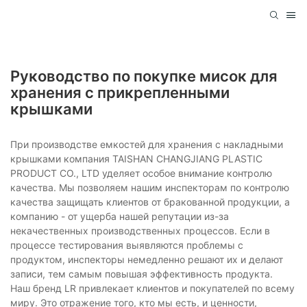
Руководство по покупке мисок для
хранения с прикрепленными
крышками
При производстве емкостей для хранения с накладными
крышками компания TAISHAN CHANGJIANG PLASTIC
PRODUCT CO., LTD уделяет особое внимание контролю
качества. Мы позволяем нашим инспекторам по контролю
качества защищать клиентов от бракованной продукции, а
компанию - от ущерба нашей репутации из-за
некачественных производственных процессов. Если в
процессе тестирования выявляются проблемы с
продуктом, инспекторы немедленно решают их и делают
записи, тем самым повышая эффективность продукта.
Наш бренд LR привлекает клиентов и покупателей по всему
миру. Это отражение того, кто мы есть, и ценности,