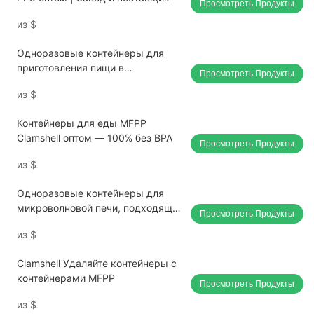
Просмотреть Продукты
из
$
Одноразовые контейнеры для
приготовления пищи в
Просмотреть Продукты
микроволновой печи.
из
$
Контейнеры для еды MFPP
Clamshell оптом — 100% без BPA
Просмотреть Продукты
из
$
Одноразовые контейнеры для
микроволновой печи, подходящие
Просмотреть Продукты
для ресторанов и предприятий
из
$
общественного питания, оптовая
поставка.
Clamshell Удаляйте контейнеры с
контейнерами MFPP
Просмотреть Продукты
из
$