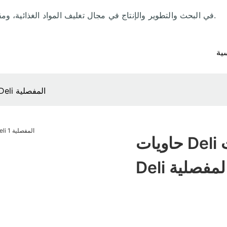
منذ عام 1992، تخصصت شركة LRpacking في البحث والتطوير والإنتاج في مجال تغليف المواد الغذائية، ومقرها في الصين.
ية
حاويات Deli المفصلية السائبة شركة حاويات Deli المفصلية
حاويات Deli المفصلية السائبة شركة حاويات
Del المفصلية