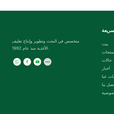
بروبيلين المقوى بالألياف
الزجاجية، مزودة بمفصلات،
تحتوي على حجرة واحدة.
سريعة
متخصص في البحث وتطوير وإنتاج تغليف
بيت
الأغذية منذ عام 1992.
نتجات
حالات
أخبار
ات عنا
تصل بنا
صوصية