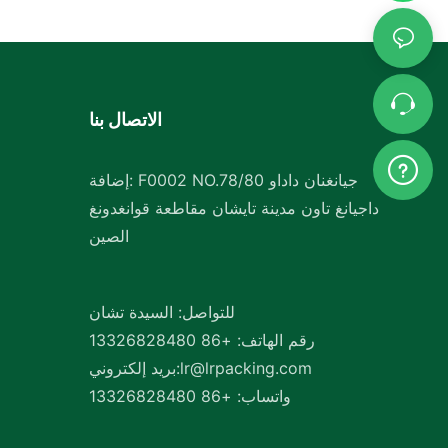
الاتصال بنا
إضافة: F0002 NO.78/80 جيانغنان داداو
داجيانغ تاون مدينة تايشان مقاطعة قوانغدونغ
الصين
للتواصل: السيدة تشان
رقم الهاتف: +86 13326828480
lr@lrpacking.com
بريد إلكتروني:
واتساب: +86 13326828480