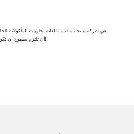
المتقدمة. من الأهمية بمكان بالنسبة لشركة lrpacking أن تلتزم بطموح أن تكون أكبر مورد لحاويات الأطعمة الجاهزة المفصلية. الاستفسار عبر الإنترنت!