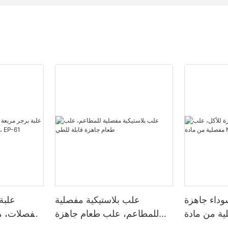
وداء جاهزة
علب بلاستيكية مفصلية
علبة
ية من مادة
للمطاعم، علب طعام جاهزة
لجملة
قابلة للطي
بوصات، لون أبيض، 