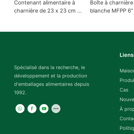
Contenant alimentaire à
Boîte à charnière
charnière de 23 x 23 cm (9
blanche MFPP 6" 
x 9 po) pour plats à
hamburgers EP-6
emporter, blanc, en
polypropylène renforcé de
fibres de verre (MFPP), 1
compartiment
Liens
Spécialisé dans la recherche, le
Maiso
développement et la production
Produi
d'emballages alimentaires depuis
Cas
1992.
Nouve
À pro
Conta
Politi