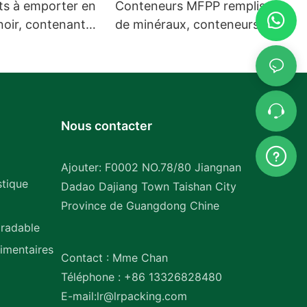
s à emporter en
Conteneurs MFPP remplis
noir, contenants
de minéraux, conteneurs à
re MFPP, vente en
charnière en plastique PP,
vente en gros
Nous contacter
Ajouter: F0002 NO.78/80 Jiangnan
stique
Dadao Dajiang Town Taishan City
Province de Guangdong Chine
gradable
imentaires
Contact : Mme Chan
Téléphone : +86 13326828480
E-mail:
lr@lrpacking.com