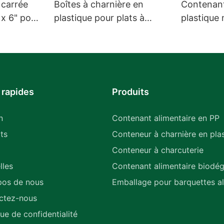
 carrée
Boîtes à charnière en
Contenant
x 6" pour
plastique pour plats à
plastique 
1
emporter, destinées aux
à charniè
restaurants
vrac
 rapides
Produits
n
Contenant alimentaire en PP
ts
Conteneur à charnière en pla
Conteneur à charcuterie
lles
Contenant alimentaire biodé
pos de nous
Emballage pour barquettes al
ctez-nous
que de confidentialité