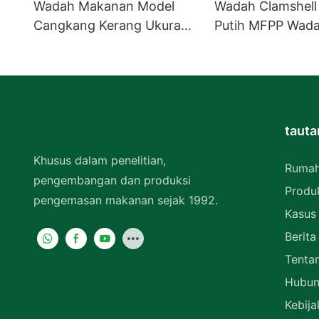
Wadah Makanan Model
Wadah Clamshell 
Cangkang Kerang Ukuran
Putih MFPP Wada
9" x 9" untuk Dibawa
Berengsel Kotak 
Pulang, Warna Putih,
EP-61
Bahan MFPP, Wadah
Berengsel, 1 Kompartemen
tauta
Khusus dalam penelitian,
Ruma
pengembangan dan produksi
Produ
pengemasan makanan sejak 1992.
Kasus
Berita
Tenta
Hubun
Kebija