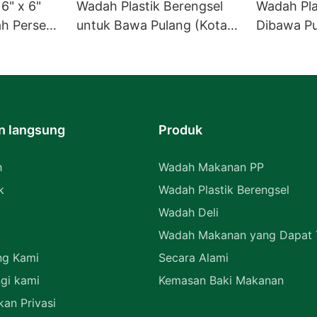
6" x 6"
Wadah Plastik Berengsel
Wadah Pla
h Persegi
untuk Bawa Pulang (Kotak
Dibawa P
Burger
Cangkang Kerang) untuk
Berengsel
Perlengkapan Restoran
Massal
n langsung
Produk
h
Wadah Makanan PP
k
Wadah Plastik Berengsel
Wadah Deli
Wadah Makanan yang Dapat T
ng Kami
Secara Alami
gi kami
Kemasan Baki Makanan
kan Privasi