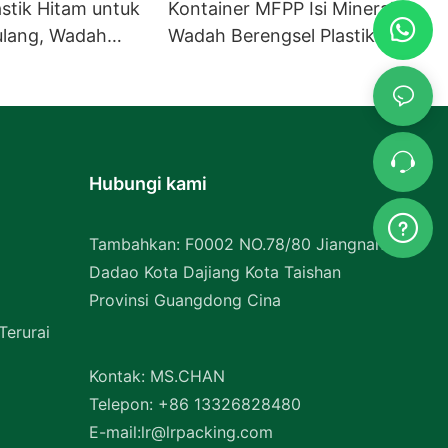
stik Hitam untuk
Kontainer MFPP Isi Mineral
ulang, Wadah
Wadah Berengsel Plastik
 MFPP, Pasokan
PP Grosir
Hubungi kami
Tambahkan: F0002 NO.78/80 Jiangnan
Dadao Kota Dajiang Kota Taishan
Provinsi Guangdong Cina
erurai
Kontak: MS.CHAN
Telepon: +86 13326828480
E-mail:
lr@lrpacking.com